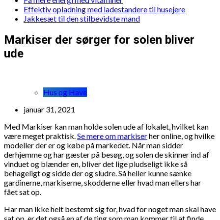
Effektiv opladning med ladestandere til husejere
Jakkesæt til den stilbevidste mand
Markiser der sørger for solen bliver
ude
Hus og Have
januar 31, 2021
Med Markiser kan man holde solen ude af lokalet, hvilket kan
være meget praktisk.
Se mere om markiser
her online, og hvilke
modeller der er og købe på markedet. Når man sidder
derhjemme og har gæster på besøg, og solen de skinner ind af
vinduet og blænder en, bliver det lige pludseligt ikke så
behageligt og sidde der og sludre. Så heller kunne sænke
gardinerne, markiserne, skodderne eller hvad man ellers har
fået sat op.
Har man ikke helt bestemt sig for, hvad for noget man skal have
sat op, er det også en af de ting som man kommer til at finde