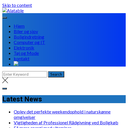
Skip to content
Hjem
Biler og sjov
Boligindretning
Computer og IT
Elektronik
Tøj og Mode
kontakt
Latest News
Oplev det perfekte weekendophold i naturskønne
omgivelser
Vigtigheden af Professionel Rådgivning ved Boligkøb
Få mere energi med vitaminer