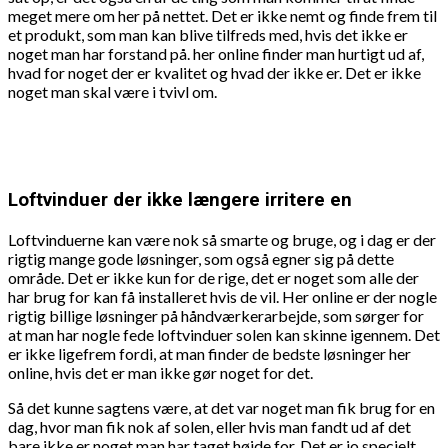
meget mere om her på nettet. Det er ikke nemt og finde frem til
et produkt, som man kan blive tilfreds med, hvis det ikke er
noget man har forstand på. her online finder man hurtigt ud af,
hvad for noget der er kvalitet og hvad der ikke er. Det er ikke
noget man skal være i tvivl om.
Loftvinduer der ikke længere irritere en
Loftvinduerne kan være nok så smarte og bruge, og i dag er der
rigtig mange gode løsninger, som også egner sig på dette
område. Det er ikke kun for de rige, det er noget som alle der
har brug for kan få installeret hvis de vil. Her online er der nogle
rigtig billige løsninger på håndværkerarbejde, som sørger for
at man har nogle fede loftvinduer solen kan skinne igennem. Det
er ikke ligefrem fordi, at man finder de bedste løsninger her
online, hvis det er man ikke gør noget for det.
Så det kunne sagtens være, at det var noget man fik brug for en
dag, hvor man fik nok af solen, eller hvis man fandt ud af det
bare ikke er noget man har taget højde for. Det er jo specielt