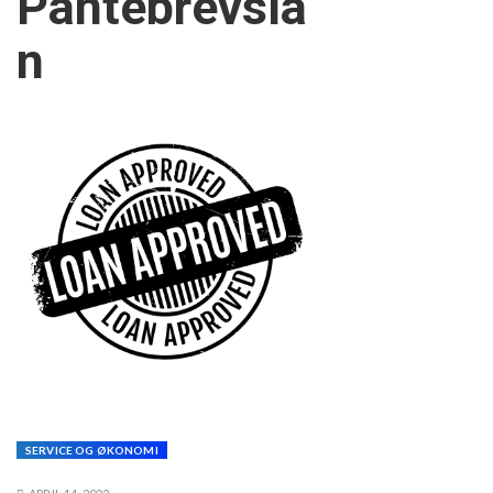
Pantebrevslå
n
SERVICE OG ØKONOMI