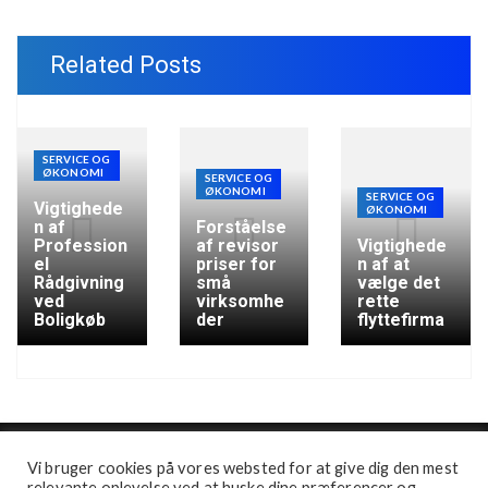
Related Posts
SERVICE OG
ØKONOMI
SERVICE OG
ØKONOMI
SERVICE OG
Vigtighede
ØKONOMI
n af
Forståelse
Profession
af revisor
Vigtighede
el
priser for
n af at
Rådgivning
små
vælge det
ved
virksomhe
rette
Boligkøb
der
flyttefirma
Vi bruger cookies på vores websted for at give dig den mest
relevante oplevelse ved at huske dine præferencer og