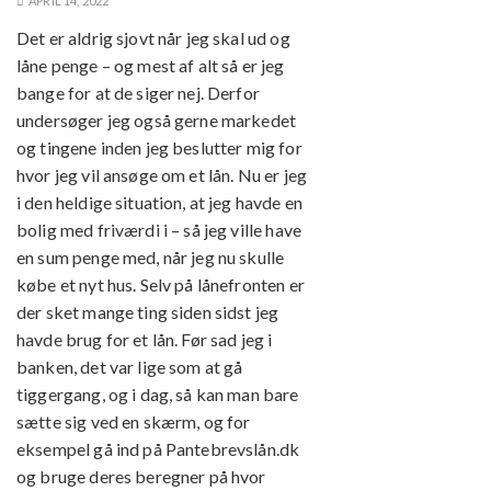
APRIL 14, 2022
Det er aldrig sjovt når jeg skal ud og
låne penge – og mest af alt så er jeg
bange for at de siger nej. Derfor
undersøger jeg også gerne markedet
og tingene inden jeg beslutter mig for
hvor jeg vil ansøge om et lån. Nu er jeg
i den heldige situation, at jeg havde en
bolig med friværdi i – så jeg ville have
en sum penge med, når jeg nu skulle
købe et nyt hus. Selv på lånefronten er
der sket mange ting siden sidst jeg
havde brug for et lån. Før sad jeg i
banken, det var lige som at gå
tiggergang, og i dag, så kan man bare
sætte sig ved en skærm, og for
eksempel gå ind på Pantebrevslån.dk
og bruge deres beregner på hvor