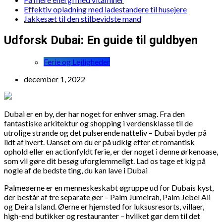
Effektiv opladning med ladestandere til husejere
Jakkesæt til den stilbevidste mand
Udforsk Dubai: En guide til guldbyen
Ferie og Lejligheder
december 1, 2022
Dubai er en by, der har noget for enhver smag. Fra den
fantastiske arkitektur og shopping i verdensklasse til de
utrolige strande og det pulserende natteliv – Dubai byder på
lidt af hvert. Uanset om du er på udkig efter et romantisk
ophold eller en actionfyldt ferie, er der noget i denne ørkenoase,
som vil gøre dit besøg uforglemmeligt. Lad os tage et kig på
nogle af de bedste ting, du kan lave i Dubai
Palmeøerne er en menneskeskabt øgruppe ud for Dubais kyst,
der består af tre separate øer – Palm Jumeirah, Palm Jebel Ali
og Deira Island. Øerne er hjemsted for luksusresorts, villaer,
high-end butikker og restauranter – hvilket gør dem til det