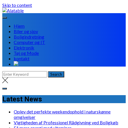
Skip to content
Hjem
Biler og sjov
Boligindretning
Computer og IT
Elektronik
Tøj og Mode
kontakt
Latest News
Oplev det perfekte weekendophold i naturskønne
omgivelser
Vigtigheden af Professionel Rådgivning ved Boligkøb
Få mere energi med vitaminer