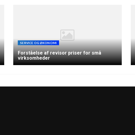
SERVICE OG ØKONOMI
Forståelse af revisor priser for små
virksomheder