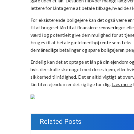
gøre uden et lån. Desuden tilbyder mange långiver
lettere for låntagerne at betale tilbage, hvad de s
For eksisterende boligejere kan det også være en f
til at bruge et lån til at finansiere renoveringer e
værdi og potentielt give dem mulighed for at tjene
bruges til at betale gæld med høj rente som f.eks.
de månedlige betalinger og spare boligejeren peng
Endelig kan det at optage et lån på din ejendom ogs
hvis der skulle ske noget med deres hjem, eller hvi
sikkerhed til rådighed. Det er altid vigtigt at over
lån til en ejendom er det rigtige for dig.
Læs mere
h
Related Posts