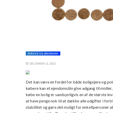
SERVICE OG ØKONOMI
DECEMBER 11, 2022
Det kan være en fordel for både boligejere og pote
købere kan et ejendomslån give adgang til midle
købe en bolig er sandsynligvis en af de største inve
at have penge nok til at dække alle udgifter i fo
stabilitet og gøre det muligt for enkeltpersoner at