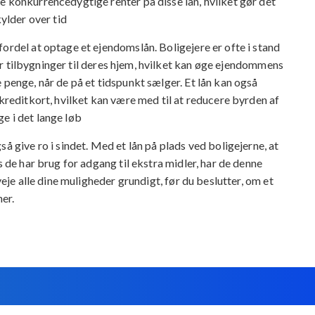
e konkurrencedygtige renter på disse lån, hvilket gør det
kylder over tid
ordel at optage et ejendomslån. Boligejere er ofte i stand
ller tilbygninger til deres hjem, hvilket kan øge ejendommens
 penge, når de på et tidspunkt sælger. Et lån kan også
 kreditkort, hvilket kan være med til at reducere byrden af
e i det lange løb
å give ro i sindet. Med et lån på plads ved boligejerne, at
s de har brug for adgang til ekstra midler, har de denne
veje alle dine muligheder grundigt, før du beslutter, om et
er.