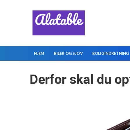
S
k
i
p
t
o
c
HJEM
BILER OG SJOV
BOLIGINDRETNING
o
n
t
Derfor skal du op
e
n
t