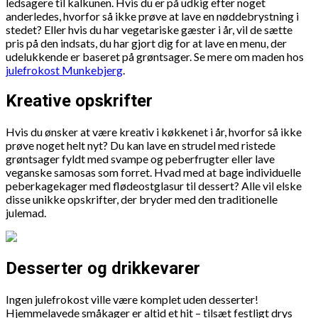
ledsagere til kalkunen. Hvis du er på udkig efter noget
anderledes, hvorfor så ikke prøve at lave en nøddebrystning i
stedet? Eller hvis du har vegetariske gæster i år, vil de sætte
pris på den indsats, du har gjort dig for at lave en menu, der
udelukkende er baseret på grøntsager. Se mere om maden hos
julefrokost Munkebjerg
.
Kreative opskrifter
Hvis du ønsker at være kreativ i køkkenet i år, hvorfor så ikke
prøve noget helt nyt? Du kan lave en strudel med ristede
grøntsager fyldt med svampe og peberfrugter eller lave
veganske samosas som forret. Hvad med at bage individuelle
peberkagekager med flødeostglasur til dessert? Alle vil elske
disse unikke opskrifter, der bryder med den traditionelle
julemad.
Desserter og drikkevarer
Ingen julefrokost ville være komplet uden desserter!
Hjemmelavede småkager er altid et hit – tilsæt festligt drys