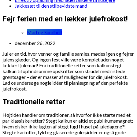
Jakkesæt til den stilbevidste mand
Fejr ferien med en lækker julefrokost!
Mad og Sundhed
december 26, 2022
Jul er en tid, hvor venner og familie samles, mødes igen og fejrer
julens glæder. Og ingen fest ville være komplet uden noget
lækkert julemad! Fra traditionelle retter som kalkunstegt
kalkun til opfindsomme opskrifter som strudel med ristede
grøntsager – der er masser af muligheder for din julefrokost.
Lad os undersøge nogle idéer til planlægning af den perfekte
julefrokost.
Traditionelle retter
Højtiden handler om traditioner, så hvorfor ikke starte med et
par klassiske retter? Stegt kalkun er altid et publikumsmagnet;
hvem elsker ikke lugten af stegt fugl i huset på juledagene?!
Stegte kartofler, fyld og glaserede gulerødder er også gode