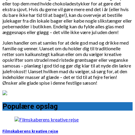
eller top dem med hvide chokoladestykker for at gøre det
ekstra sjovt. Hvis du gerne vil gøre mere end det i år (eller hvis
du bare ikke har tid til at bage!), kan du overveje at bestille
julekager fra din lokale bager eller købe nogle slikstænger eller
pebernødder i butikken. Endelig kan du fylde alles glas med
æggesnaps eller gløgg – det ville ikke være jul uden dem!
Julen handler om at samles for at dele god mad og drikke med
familie og venner. Uanset om du holder dig til traditionelle
retter som kalkunstegt kalkun eller om du vælger kreative
opskrifter som strudel med ristede grøntsager eller veganske
samosas – planlæg i god tid og gør dig klar til at nyde din lækre
julefrokost! Uanset hvilken mad du vælger, så sørg for, at den
indeholder masser af glæde – det er tid til at fejre ferien!
Ønsker alle glade spise i denne festlige sæson!
Populære opslag
Filmskaberens kreative rejse