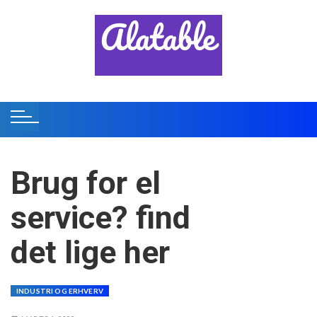
S
k
i
p
t
o
c
o
n
t
Brug for el
e
n
service? find
t
det lige her
INDUSTRI OG ERHVERV