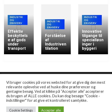
INDUSTRI
INDUSTRI
OG
OG
INDUSTRI
ERHVERV
ERHVERV
OG
ERHVERV
Effektiv
Innovative
beskyttels
Forståelse
tilgange til
e af gods
af
specialløsn
under
Industriven
inger i
transport
tilation
byggeri
Vi bruger cookies på vores websted for at give dig den mest
relevante oplevelse ved at huske dine præferencer og
gentagne besøg. Ved at klikke på “Accepter alle” accepterer
du brugen af ALLE cookies. Du kan dog besøge "Cookie -
indstillinger" for at give et kontrolleret samtykke.
Cookie Settings
Accepter alle