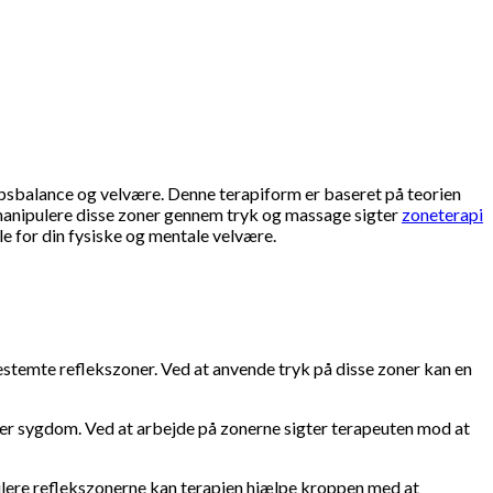
kropsbalance og velvære. Denne terapiform er baseret på teorien
 manipulere disse zoner gennem tryk og massage sigter
zoneterapi
le for din fysiske og mentale velvære.
estemte reflekszoner. Ved at anvende tryk på disse zoner kan en
ler sygdom. Ved at arbejde på zonerne sigter terapeuten mod at
mulere reflekszonerne kan terapien hjælpe kroppen med at