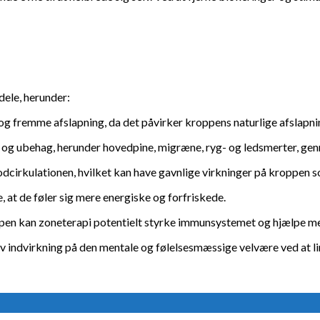
ele, herunder:
 og fremme afslapning, da det påvirker kroppens naturlige afslap
 og ubehag, herunder hovedpine, migræne, ryg- og ledsmerter, ge
dcirkulationen, hvilket kan have gavnlige virkninger på kroppen s
 at de føler sig mere energiske og forfriskede.
pen kan zoneterapi potentielt styrke immunsystemet og hjælpe m
v indvirkning på den mentale og følelsesmæssige velvære ved at li