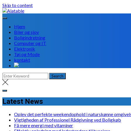
Skip to content
Hjem
Biler og sjov
Boligindretning
Computer og IT
Elektronik
Tøj og Mode
kontakt
Latest News
Oplev det perfekte weekendophold i naturskønne omgivel
Vigtigheden af Professionel Rådgivning ved Boligkøb
Få mere energi med vitaminer
Effektiv opladning med ladestandere til husejere