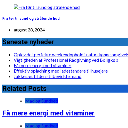
Fra tør til sund og strålende hud
august 28, 2024
Seneste nyheder
Oplev det perfekte weekendophold i naturskønne omgivel
Vigtigheden af Professionel Rådgivning ved Boligkøb
Få mere energi med vitaminer
Effektiv opladning med ladestandere til husejere
Jakkesæt til den stilbevidste mand
Related Posts
Mad og Sundhed
Få mere energi med vitaminer
Mad og Sundhed