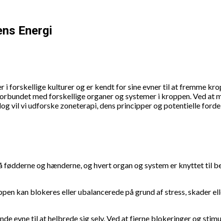
ens Energi
r i forskellige kulturer og er kendt for sine evner til at fremme 
 forbundet med forskellige organer og systemer i kroppen. Ved at
g vil vi udforske zoneterapi, dens principper og potentielle forde
å fødderne og hænderne, og hvert organ og system er knyttet til b
pen kan blokeres eller ubalancerede på grund af stress, skader el
de evne til at helbrede sig selv. Ved at fjerne blokeringer og sti