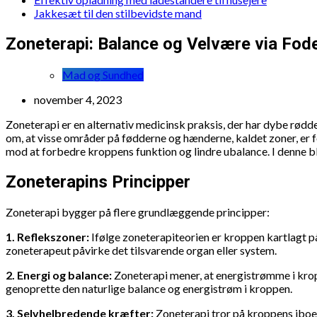
Jakkesæt til den stilbevidste mand
Zoneterapi: Balance og Velvære via Fod
Mad og Sundhed
november 4, 2023
Zoneterapi er en alternativ medicinsk praksis, der har dybe rødde
om, at visse områder på fødderne og hænderne, kaldet zoner, er
mod at forbedre kroppens funktion og lindre ubalance. I denne blo
Zoneterapins Principper
Zoneterapi bygger på flere grundlæggende principper:
1. Reflekszoner:
Ifølge zoneterapiteorien er kroppen kartlagt p
zoneterapeut påvirke det tilsvarende organ eller system.
2. Energi og balance:
Zoneterapi mener, at energistrømme i krop
genoprette den naturlige balance og energistrøm i kroppen.
3. Selvhelbredende kræfter:
Zoneterapi tror på kroppens iboen