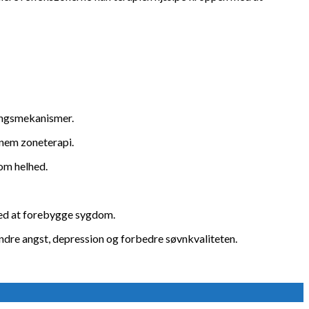
ningsmekanismer.
nnem zoneterapi.
om helhed.
ed at forebygge sygdom.
ndre angst, depression og forbedre søvnkvaliteten.