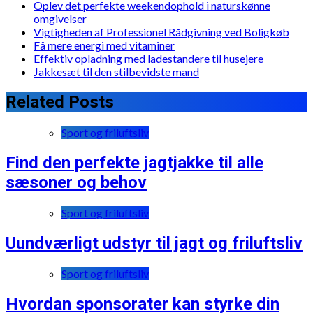
Oplev det perfekte weekendophold i naturskønne
omgivelser
Vigtigheden af Professionel Rådgivning ved Boligkøb
Få mere energi med vitaminer
Effektiv opladning med ladestandere til husejere
Jakkesæt til den stilbevidste mand
Related Posts
Sport og friluftsliv
Find den perfekte jagtjakke til alle
sæsoner og behov
Sport og friluftsliv
Uundværligt udstyr til jagt og friluftsliv
Sport og friluftsliv
Hvordan sponsorater kan styrke din