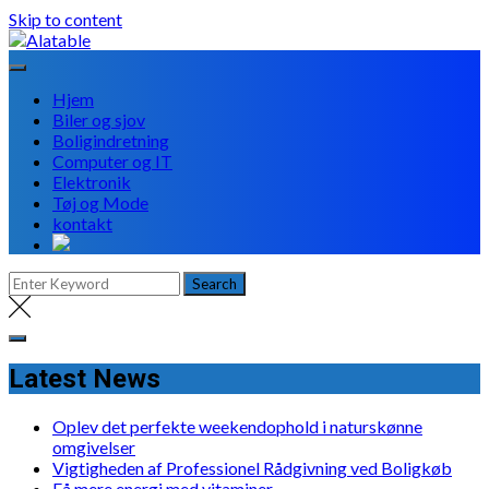
Skip to content
Hjem
Biler og sjov
Boligindretning
Computer og IT
Elektronik
Tøj og Mode
kontakt
Latest News
Oplev det perfekte weekendophold i naturskønne
omgivelser
Vigtigheden af Professionel Rådgivning ved Boligkøb
Få mere energi med vitaminer