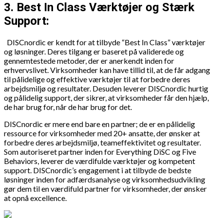
3. Best In Class Værktøjer og Stærk
Support:
DISCnordic er kendt for at tilbyde “Best In Class” værktøjer
og løsninger. Deres tilgang er baseret på validerede og
gennemtestede metoder, der er anerkendt inden for
erhvervslivet. Virksomheder kan have tillid til, at de får adgang
til pålidelige og effektive værktøjer til at forbedre deres
arbejdsmiljø og resultater. Desuden leverer DISCnordic hurtig
og pålidelig support, der sikrer, at virksomheder får den hjælp,
de har brug for, når de har brug for det.
DISCnordic er mere end bare en partner; de er en pålidelig
ressource for virksomheder med 20+ ansatte, der ønsker at
forbedre deres arbejdsmiljø, teameffektivitet og resultater.
Som autoriseret partner inden for Everything DiSC og Five
Behaviors, leverer de værdifulde værktøjer og kompetent
support. DISCnordic’s engagement i at tilbyde de bedste
løsninger inden for adfærdsanalyse og virksomhedsudvikling
gør dem til en værdifuld partner for virksomheder, der ønsker
at opnå excellence.