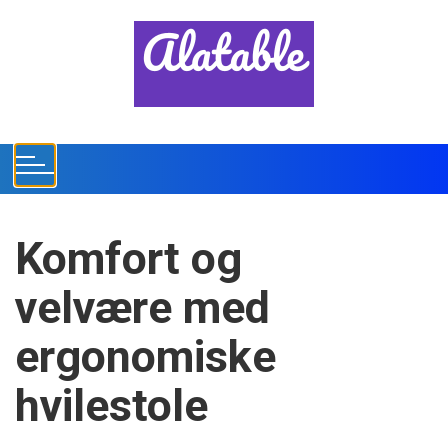
S
k
i
p
t
o
c
o
n
t
Komfort og
e
n
velvære med
t
ergonomiske
hvilestole