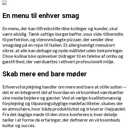
En menu til enhver smag
En menu, der kan tilfredsstille dine kolleger og kunder, skal
være alsidig. Tænk saftige burgerbøffer, sous vide-tilberedte
til perfektion, og stenovnsbagte pizzaer, der sender dine
smagsløg på en rejse til Italien. Et allergivenligt menukort
sikrer, at alle kan deltage og nyde måltidet uden bekymringer.
Disse kulinariske oplevelser bidrager til en følelse af omhu og
gæstfrihed, der værdsættes i ethvert professionelt miljø.
Skab mere end bare møder
Erhvervsforplejning handler om mere end bare at stille sulten —
det er en integreret del af hvordan en virksomhed værdsætter
sine medarbejdere og gæster. Ved at vælge kvalitetsmæssig
forplejning og tilpasningsdygtige mødefaciliteter, skabes der
en atmosfære, hvor både produktivitet og trivsel er i højsædet.
Fra det daglige møde til den store konference, hver detalje
tæller i at forme de erfaringer, der definerer en virksomheds
kultur og succes.