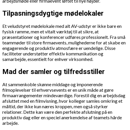
arbejdsmøde eller firmaevent løftet til nye højder.
Tilpasningsdygtige mødelokaler
Et veludstyret mødelokale med alt AV-udstyr er ikke bare en
fysisk ramme, men et vitalt værktøj til at sikre, at
præsentationer og konferencer udføres professionelt. Fra små
teammøder til store firmaevents, mulighederne for at skabe en
engagerende og produktiv atmosfære er uendelige. Disse
faciliteter understøtter effektiv kommunikation og
samarbejde, essentielt for enhver virksomhed.
Mad der samler og tilfredsstiller
At sammenkoble skønne middage og imponerende
filmoplevelser til erhvervsevents er en unik måde at gøre
firmaarrangementer mindeværdige. Forestil dig en arbejdsdag
afsluttet med en filmvisning, hvor kolleger samles omkring et
måltid, der ikke kun næres kroppen, men også styrker
relationer. Dette kan være den perfekte afslutning på en
produktiv dag eller en speciel anerkendelse af teamets hårde
arbejde.