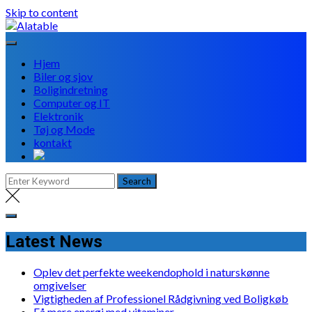
Skip to content
Hjem
Biler og sjov
Boligindretning
Computer og IT
Elektronik
Tøj og Mode
kontakt
Latest News
Oplev det perfekte weekendophold i naturskønne
omgivelser
Vigtigheden af Professionel Rådgivning ved Boligkøb
Få mere energi med vitaminer