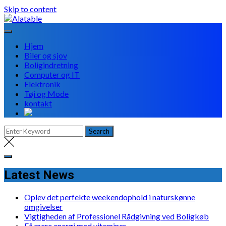
Skip to content
Hjem
Biler og sjov
Boligindretning
Computer og IT
Elektronik
Tøj og Mode
kontakt
Latest News
Oplev det perfekte weekendophold i naturskønne
omgivelser
Vigtigheden af Professionel Rådgivning ved Boligkøb
Få mere energi med vitaminer