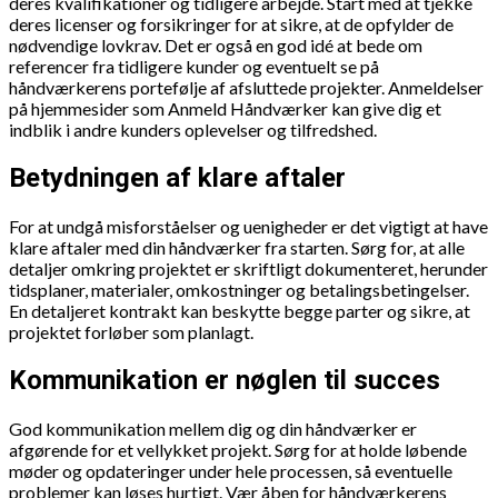
deres kvalifikationer og tidligere arbejde. Start med at tjekke
deres licenser og forsikringer for at sikre, at de opfylder de
nødvendige lovkrav. Det er også en god idé at bede om
referencer fra tidligere kunder og eventuelt se på
håndværkerens portefølje af afsluttede projekter. Anmeldelser
på hjemmesider som Anmeld Håndværker kan give dig et
indblik i andre kunders oplevelser og tilfredshed.
Betydningen af klare aftaler
For at undgå misforståelser og uenigheder er det vigtigt at have
klare aftaler med din håndværker fra starten. Sørg for, at alle
detaljer omkring projektet er skriftligt dokumenteret, herunder
tidsplaner, materialer, omkostninger og betalingsbetingelser.
En detaljeret kontrakt kan beskytte begge parter og sikre, at
projektet forløber som planlagt.
Kommunikation er nøglen til succes
God kommunikation mellem dig og din håndværker er
afgørende for et vellykket projekt. Sørg for at holde løbende
møder og opdateringer under hele processen, så eventuelle
problemer kan løses hurtigt. Vær åben for håndværkerens