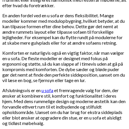
efter hvad du foretrækker.
En anden fordel ved en u sofa er dens fleksibilitet. Mange
modeller kommer med modulopbygning, hvilket betyder, at du
kan tilpasse formen efter dine behov. Dette gør det nemt at
ændre rummets layout eller tilpasse sofaen til forskellige
lejligheder. For eksempel kan du flytte rundt på modulerne for
at skabe mere gulvplads eller for at ændre sofaens retning.
Komforten er naturligvis også en vigtig faktor, når man vælger
en u sofa. De fleste modeller er designet med fokus på
ergonomi og støtte, så du kan slappe af i timevis uden at gå på
kompromis med komforten. De dybe sæder og bløde puder
gør det nemt at finde den perfekte siddeposition, uanset om du
vil læse en bog, se fjernsyn eller tage en lur.
Afslutningsvis er en
u sofa
et fremragende valg for dem, der
ønsker at kombinere stil, komfort og funktionalitet i deres
hjem. Med dens rummelige design og moderne æstetik kan den
forvandle ethvert rum til et indbydende og stilfuldt
opholdsområde. Uanset om du har brug for ekstra siddeplads
eller blot ønsker at opgradere din stue, er en u sofa et alsidigt
og tidløst møbelvalg.