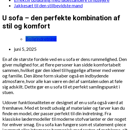
Jakkesæt til den stilbevidste mand
U sofa – den perfekte kombination af
stil og komfort
Boligindretning
juni 5, 2025
En af de største fordele ved en u sofa er dens rummelighed. Den
giver mulighed for, at flere personer kan sidde komfortabelt
sammen, hvilket gør den ideel til hyggelige aftener med venner
og familie. Den åbne form skaber også en indbydende
atmosfære, hvor alle kan være en del af samtalen uden at føle
sig adskilt. Dette gør en u sofa til et perfekt samlingspunkt i
stuen.
Udover funktionaliteten er designet af en u sofa også værd at
fremhæve. Med et bredt udvalg af materialer og farver kan du
finde en model, der passer perfekt til din indretning. Fra
klassiske lædermodeller til moderne stofvarianter er der noget
for enhver smag. En u sofa kan fungere som et statement-piece
i rummet eller integreres harmonisk med resten af møblerne, alt