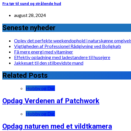
Fra tør til sund og strålende hud
august 28, 2024
Seneste nyheder
Oplev det perfekte weekendophold i naturskønne omgivel
Vigtigheden af Professionel Rådgivning ved Boligkøb
Få mere energi med vitaminer
Effektiv opladning med ladestandere til husejere
Jakkesæt til den stilbevidste mand
Related Posts
Hobby og Dyr
Opdag Verdenen af Patchwork
Hobby og Dyr
Opdag naturen med et vildtkamera