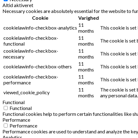
Altid aktiveret
Necessary cookies are absolutely essential for the website to fu
Cookie
Varighed
11
cookielawinfo-checkbox-analytics
This cookie is set
months
cookielawinfo-checkbox-
11
The cookie is set 
functional
months
cookielawinfo-checkbox-
11
This cookie is set
necessary
months
11
cookielawinfo-checkbox-others
This cookie is set
months
cookielawinfo-checkbox-
11
This cookie is se
performance
months
11
The cookie is set 
viewed_cookie_policy
months
any personal data.
Functional
Functional
Functional cookies help to perform certain functionalities like s
Performance
Performance
Performance cookies are used to understand and analyze the key p
Analytics