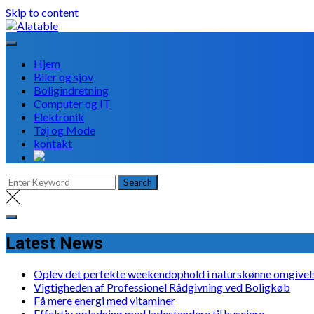
Skip to content
Hjem
Biler og sjov
Boligindretning
Computer og IT
Elektronik
Tøj og Mode
kontakt
Latest News
Oplev det perfekte weekendophold i naturskønne omgivel
Vigtigheden af Professionel Rådgivning ved Boligkøb
Få mere energi med vitaminer
Effektiv opladning med ladestandere til husejere