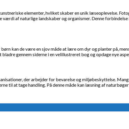
neriske elementer, hvilket skaber en unik læseoplevelse. Fotograf
ke værdi af naturlige landskaber og organismer. Denne forbindels
or børn kan de være en sjov måde at lære om dyr og planter på, m
 bladre gennem siderne i en velillustreret bog og opdage nye aspekt
anisationer, der arbejder for bevarelse og miljøbeskyttelse. Mang
 til at tage handling. På denne måde kan læsning af naturbøger væ