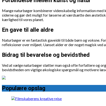
Forbindelse mellem kunst og natur
Mange naturbøger kombinerer videnskabelig information med kunst
siderne og gør det muligt for læserne at værdsætte den æstetis
kærlighed til vores planet.
En gave til alle aldre
Naturbøger er en fantastisk gaveidé til både børn og voksne. F
refleksioner over miljøet. Uanset alder er der noget magisk ved at
Bidrag til bevarelse og bevidsthed
Ved at vælge naturbøger støtter man også ofte forfattere og org
bevidstheden om vigtige økologiske spørgsmål og motivere læserne
Populære opslag