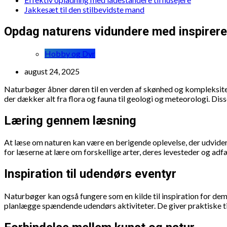
Jakkesæt til den stilbevidste mand
Opdag naturens vidundere med inspirer
Hobby og Dyr
august 24, 2025
Naturbøger åbner døren til en verden af skønhed og kompleksitet,
der dækker alt fra flora og fauna til geologi og meteorologi. Dis
Læring gennem læsning
At læse om naturen kan være en berigende oplevelse, der udvider 
for læserne at lære om forskellige arter, deres levesteder og ad
Inspiration til udendørs eventyr
Naturbøger kan også fungere som en kilde til inspiration for dem
planlægge spændende udendørs aktiviteter. De giver praktiske tips 