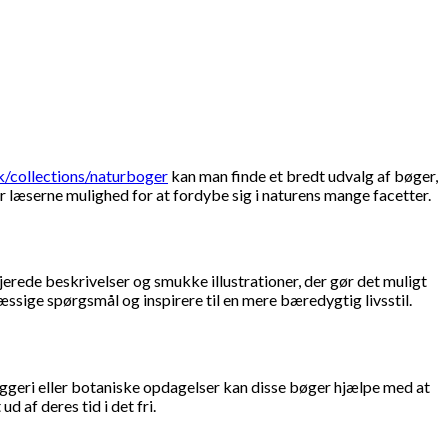
k/collections/naturboger
kan man finde et bredt udvalg af bøger,
er læserne mulighed for at fordybe sig i naturens mange facetter.
erede beskrivelser og smukke illustrationer, der gør det muligt
ssige spørgsmål og inspirere til en mere bæredygtig livsstil.
kiggeri eller botaniske opdagelser kan disse bøger hjælpe med at
 af deres tid i det fri.