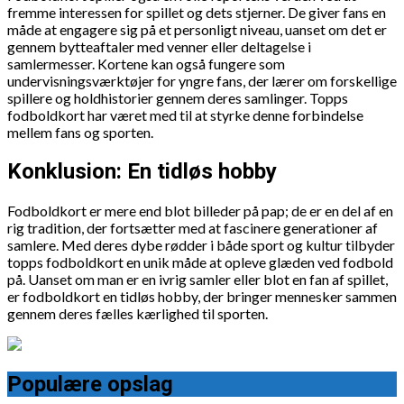
fremme interessen for spillet og dets stjerner. De giver fans en
måde at engagere sig på et personligt niveau, uanset om det er
gennem bytteaftaler med venner eller deltagelse i
samlermesser. Kortene kan også fungere som
undervisningsværktøjer for yngre fans, der lærer om forskellige
spillere og holdhistorier gennem deres samlinger. Topps
fodboldkort har været med til at styrke denne forbindelse
mellem fans og sporten.
Konklusion: En tidløs hobby
Fodboldkort er mere end blot billeder på pap; de er en del af en
rig tradition, der fortsætter med at fascinere generationer af
samlere. Med deres dybe rødder i både sport og kultur tilbyder
topps fodboldkort en unik måde at opleve glæden ved fodbold
på. Uanset om man er en ivrig samler eller blot en fan af spillet,
er fodboldkort en tidløs hobby, der bringer mennesker sammen
gennem deres fælles kærlighed til sporten.
Populære opslag