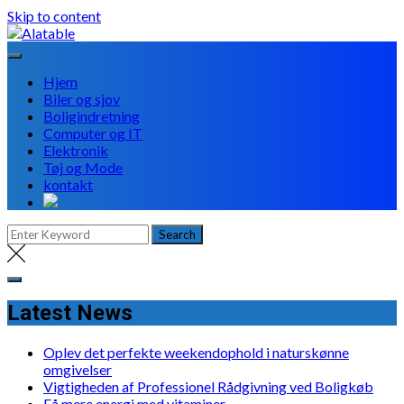
Skip to content
Hjem
Biler og sjov
Boligindretning
Computer og IT
Elektronik
Tøj og Mode
kontakt
Latest News
Oplev det perfekte weekendophold i naturskønne
omgivelser
Vigtigheden af Professionel Rådgivning ved Boligkøb
Få mere energi med vitaminer