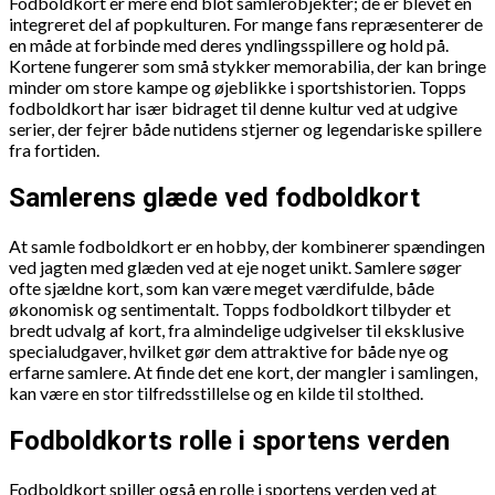
Fodboldkort er mere end blot samlerobjekter; de er blevet en
integreret del af popkulturen. For mange fans repræsenterer de
en måde at forbinde med deres yndlingsspillere og hold på.
Kortene fungerer som små stykker memorabilia, der kan bringe
minder om store kampe og øjeblikke i sportshistorien. Topps
fodboldkort har især bidraget til denne kultur ved at udgive
serier, der fejrer både nutidens stjerner og legendariske spillere
fra fortiden.
Samlerens glæde ved fodboldkort
At samle fodboldkort er en hobby, der kombinerer spændingen
ved jagten med glæden ved at eje noget unikt. Samlere søger
ofte sjældne kort, som kan være meget værdifulde, både
økonomisk og sentimentalt. Topps fodboldkort tilbyder et
bredt udvalg af kort, fra almindelige udgivelser til eksklusive
specialudgaver, hvilket gør dem attraktive for både nye og
erfarne samlere. At finde det ene kort, der mangler i samlingen,
kan være en stor tilfredsstillelse og en kilde til stolthed.
Fodboldkorts rolle i sportens verden
Fodboldkort spiller også en rolle i sportens verden ved at