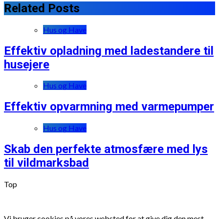
Related Posts
Hus og Have
Effektiv opladning med ladestandere til
husejere
Hus og Have
Effektiv opvarmning med varmepumper
Hus og Have
Skab den perfekte atmosfære med lys
til vildmarksbad
Top
Vi bruger cookies på vores websted for at give dig den mest