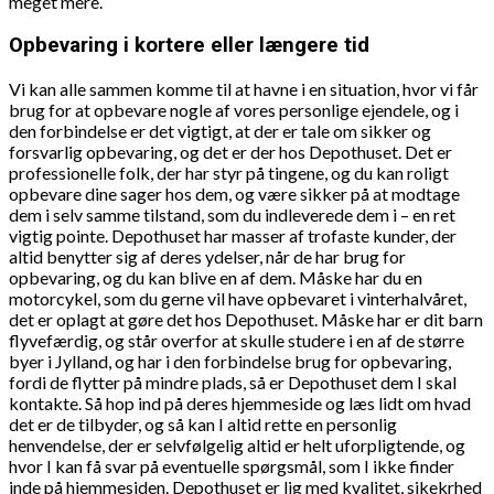
meget mere.
Opbevaring i kortere eller længere tid
Vi kan alle sammen komme til at havne i en situation, hvor vi får
brug for at opbevare nogle af vores personlige ejendele, og i
den forbindelse er det vigtigt, at der er tale om sikker og
forsvarlig opbevaring, og det er der hos Depothuset. Det er
professionelle folk, der har styr på tingene, og du kan roligt
opbevare dine sager hos dem, og være sikker på at modtage
dem i selv samme tilstand, som du indleverede dem i – en ret
vigtig pointe. Depothuset har masser af trofaste kunder, der
altid benytter sig af deres ydelser, når de har brug for
opbevaring, og du kan blive en af dem. Måske har du en
motorcykel, som du gerne vil have opbevaret i vinterhalvåret,
det er oplagt at gøre det hos Depothuset. Måske har er dit barn
flyvefærdig, og står overfor at skulle studere i en af de større
byer i Jylland, og har i den forbindelse brug for opbevaring,
fordi de flytter på mindre plads, så er Depothuset dem I skal
kontakte. Så hop ind på deres hjemmeside og læs lidt om hvad
det er de tilbyder, og så kan I altid rette en personlig
henvendelse, der er selvfølgelig altid er helt uforpligtende, og
hvor I kan få svar på eventuelle spørgsmål, som I ikke finder
inde på hjemmesiden. Depothuset er lig med kvalitet, sikekrhed