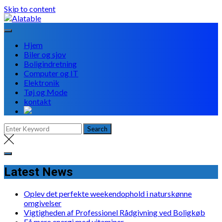
Skip to content
Hjem
Biler og sjov
Boligindretning
Computer og IT
Elektronik
Tøj og Mode
kontakt
Latest News
Oplev det perfekte weekendophold i naturskønne
omgivelser
Vigtigheden af Professionel Rådgivning ved Boligkøb
Få mere energi med vitaminer