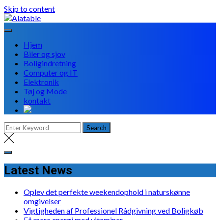
Skip to content
Hjem
Biler og sjov
Boligindretning
Computer og IT
Elektronik
Tøj og Mode
kontakt
Latest News
Oplev det perfekte weekendophold i naturskønne
omgivelser
Vigtigheden af Professionel Rådgivning ved Boligkøb
Få mere energi med vitaminer