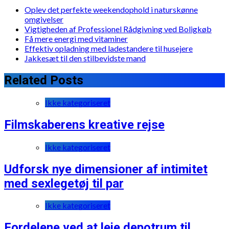
Oplev det perfekte weekendophold i naturskønne
omgivelser
Vigtigheden af Professionel Rådgivning ved Boligkøb
Få mere energi med vitaminer
Effektiv opladning med ladestandere til husejere
Jakkesæt til den stilbevidste mand
Related Posts
Ikke kategoriseret
Filmskaberens kreative rejse
Ikke kategoriseret
Udforsk nye dimensioner af intimitet
med sexlegetøj til par
Ikke kategoriseret
Fordelene ved at leje depotrum til