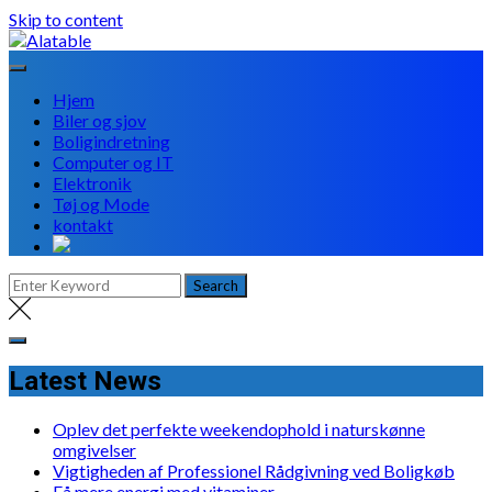
Skip to content
Hjem
Biler og sjov
Boligindretning
Computer og IT
Elektronik
Tøj og Mode
kontakt
Latest News
Oplev det perfekte weekendophold i naturskønne
omgivelser
Vigtigheden af Professionel Rådgivning ved Boligkøb
Få mere energi med vitaminer