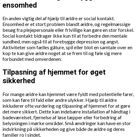
ensomhed
En anden vigtig del af hjælp til ældre er social kontakt.
Ensomhed er et stort problem blandt ældre, og regelmæssige
besøg fra plejepersonale eller frivillige kan gøre en stor forskel.
Social kontakt bidrager ikke kun til at forbedre den mentale
sundhed, men også til at forebygge depression og angst.
Aktiviteter som fælles gåture, spil eller blot en samtale over en
kop te kan give ældre noget at se frem til og føle sig mere
forbundet med omverdenen.
Tilpasning af hjemmet for øget
sikkerhed
For mange ældre kan hjemmet være fyldt med potentielle farer,
som kan føre til fald eller andre ulykker. Hjælp til ældre
inkluderer ofte vurdering og tilpasning af hjemmet for at gøre
det mere sikkert. Dette kan indebære installation af håndtag i
badeværelset, fjernelse af løse tæpper eller forbedring af
belysningen i mørke områder. Små ændringer kan have en stor
indvirkning på sikkerheden og give både de ældre og deres
familier ro i sindet.