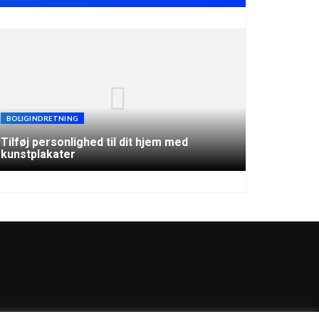
BOLIGINDRETNING
Tilføj personlighed til dit hjem med
kunstplakater