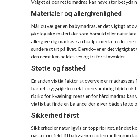
Valget af den rette madras kan have stor betydnin
Materialer og allergivenlighed
Når du vælger en babymadras, er det vigtigt at 
økologiske materialer som bomuld eller naturlatex,
allergivenlig madras kan hjælpe med at reducere ri
sundere start på livet. Derudover er det vigtigt 
den nemt kan holdes ren og fri for støvmider.
Støtte og fasthed
En anden vigtig faktor at overveje er madrassens 
barnets rygsøjle korrekt, men samtidig blød nok t
risiko for kvælning, mens en for hård madras kan 
vigtigt at finde en balance, der giver både støtte
Sikkerhed først
Sikkerhed er naturligvis en topprioritet, når det 
passer perfekt til babysengen uden mellemrum lan