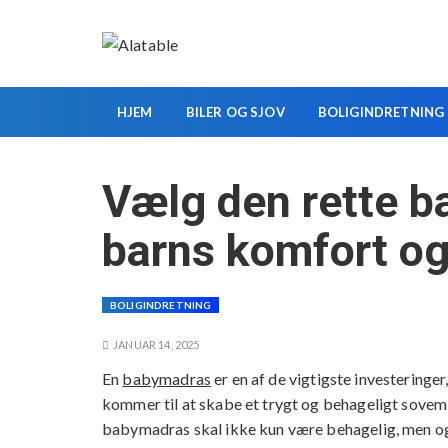
S
k
i
p
t
HJEM
BILER OG SJOV
BOLIGINDRETNING
o
c
Vælg den rette ba
o
n
barns komfort og
t
e
n
BOLIGINDRETNING
t
JANUAR 14, 2025
En
babymadras
er en af de vigtigste investeringe
kommer til at skabe et trygt og behageligt sovemi
babymadras skal ikke kun være behagelig, men ogs