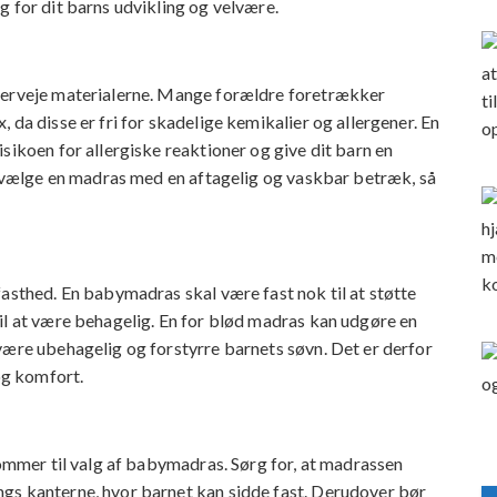
g for dit barns udvikling og velvære.
overveje materialerne. Mange forældre foretrækker
 da disse er fri for skadelige kemikalier og allergener. En
sikoen for allergiske reaktioner og give dit barn en
at vælge en madras med en aftagelig og vaskbar betræk, så
fasthed. En babymadras skal være fast nok til at støtte
il at være behagelig. En for blød madras kan udgøre en
være ubehagelig og forstyrre barnets søvn. Det er derfor
 og komfort.
kommer til valg af babymadras. Sørg for, at madrassen
gs kanterne, hvor barnet kan sidde fast. Derudover bør