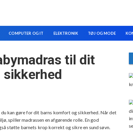
COMPUTER OG IT
ELEKTRONIK
TØJ OG MODE
KO
bymadras til dit
 sikkerhed
r, du kan gøre for dit barns komfort og sikkerhed. Når det
ljø, spiller madrassen en afgørende rolle. En god
å støtte barnets krop korrekt og sikre en sund søvn.