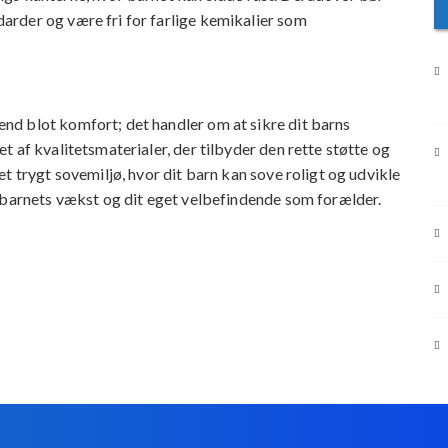
rder og være fri for farlige kemikalier som
d blot komfort; det handler om at sikre dit barns
 af kvalitetsmaterialer, der tilbyder den rette støtte og
t trygt sovemiljø, hvor dit barn kan sove roligt og udvikle
e barnets vækst og dit eget velbefindende som forælder.