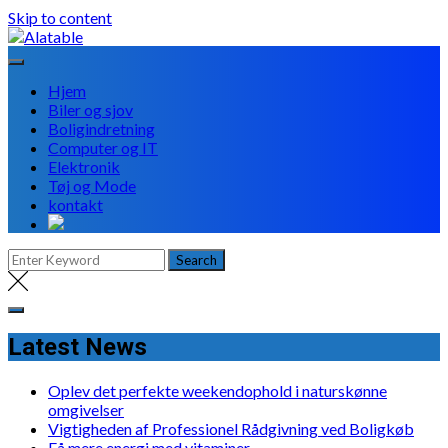
Skip to content
Hjem
Biler og sjov
Boligindretning
Computer og IT
Elektronik
Tøj og Mode
kontakt
Latest News
Oplev det perfekte weekendophold i naturskønne
omgivelser
Vigtigheden af Professionel Rådgivning ved Boligkøb
Få mere energi med vitaminer